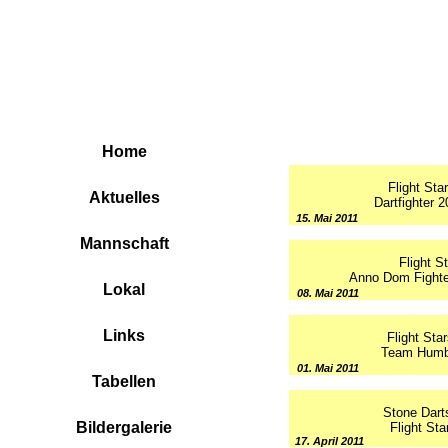
Home
Flight Star
Aktuelles
Dartfighter 2
15. Mai 2011
Mannschaft
Flight St
Anno Dom Fighters
Lokal
08. Mai 2011
Links
Flight Star
Team Humba 
01. Mai 2011
Tabellen
Stone Darts
Bildergalerie
Flight St
17. April 2011