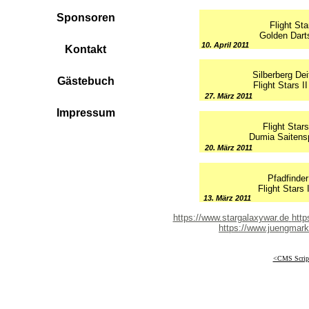
Sponsoren
Flight St
Golden Darts 
10. April 2011
Kontakt
Silberberg Dei
Gästebuch
Flight Stars 
27. März 2011
Impressum
Flight Star
Dumia Saitensp
20. März 2011
Pfadfinder 
Flight Stars 
13. März 2011
https://www.stargalaxywar.de
http
https://www.juengmar
<CMS Script